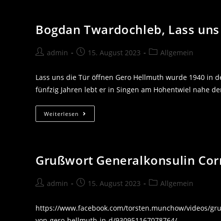
2022,
Laudatio
Bogdan Twardochleb, Lass uns 
Beitrags-
Beitrag
Beitrags-
admin
15. August 2023
Allgemein
Autor:
veröffentlicht:
Kategorie:
Lass uns die Tür öffnen Gero Hellmuth wurde 1940 in de
fünfzig Jahren lebt er in Singen am Hohentwiel nahe d
Bogdan
Weiterlesen
Twardochleb,
Lass
Uns
Die
Tür
Öffnen
Grußwort Generalkonsulin Corn
Laudatio
2022
Beitrags-
Beitrag
Beitrags-
admin
15. August 2023
Allgemein
Autor:
veröffentlicht:
Kategorie:
https://www.facebook.com/torsten.munchow/videos/gru
von-gero-hellmuth-in-d/930951167078764/