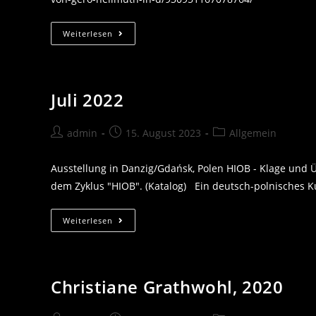
Grußwort
Weiterlesen
Generalkonsulin
Cornelia
Pieper
2018
Szczecin
Juli 2022
Beitrags-
Beitrag
Beitrags-
admin
15. August 2023
Allgemein
Autor:
veröffentlicht:
Kategorie:
Ausstellung in Danzig/Gdańsk, Polen HIOB - Klage u
dem Zyklus "HIOB". (Katalog) Ein deutsch-polnisches Ku
Juli
Weiterlesen
2022
Christiane Grathwohl, 2020