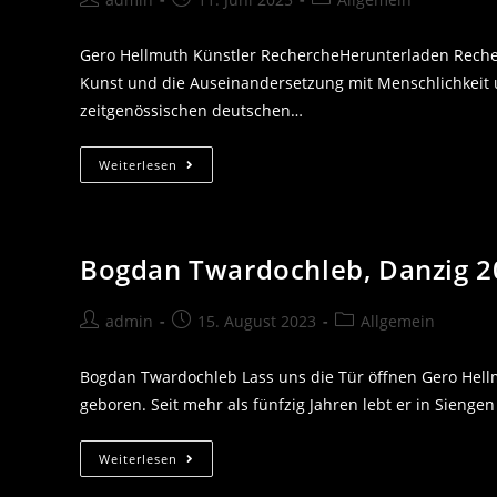
Autor:
veröffentlicht:
Kategorie:
Gero Hellmuth Künstler RechercheHerunterladen Recher
Kunst und die Auseinandersetzung mit Menschlichkeit
zeitgenössischen deutschen…
Weiterlesen
Bogdan Twardochleb, Danzig 2
Beitrags-
Beitrag
Beitrags-
admin
15. August 2023
Allgemein
Autor:
veröffentlicht:
Kategorie:
Bogdan Twardochleb Lass uns die Tür öffnen Gero Hellm
geboren. Seit mehr als fünfzig Jahren lebt er in Sieng
Bogdan
Weiterlesen
Twardochleb,
Danzig