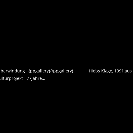
nd Überwindung {ppgallery}{/ppgallery} Hiobs Klage, 1991,aus
lturprojekt - 77Jahre…