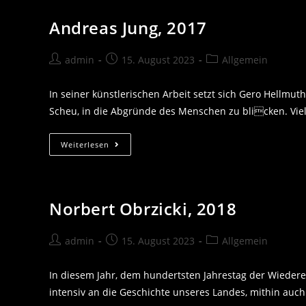
Andreas Jung, 2017
Beitrags-
Beitrag
Beitrags-
admin
15. August 2023
Allgemein
Autor:
veröffentlicht:
Kategorie:
In seiner künstlerischen Arbeit setzt sich Gero Hellmu
Scheu, in die Abgründe des Menschen zu blicken. Vie
Andreas
Weiterlesen
Jung,
2017
Norbert Obrzicki, 2018
Beitrags-
Beitrag
Beitrags-
admin
15. August 2023
Allgemein
Autor:
veröffentlicht:
Kategorie:
In diesem Jahr, dem hundertsten Jahrestag der Wieder
intensiv an die Geschichte unseres Landes, mithin au