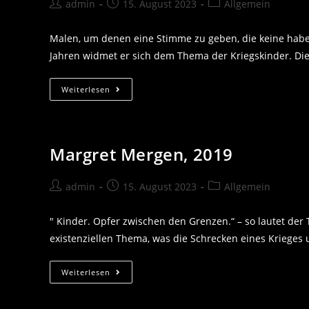
Beitrags-
Beitrag
Beitrags-
admin
15. August 2023
Allgemein
Autor:
veröffentlicht:
Kategorie:
Malen, um denen eine Stimme zu geben, die keine haben!
Jahren widmet er sich dem Thema der Kriegskinder. Di
Christiane
Weiterlesen
Grathwohl,
2020
Margret Mergen, 2019
Beitrags-
Beitrag
Beitrags-
admin
15. August 2023
Allgemein
Autor:
veröffentlicht:
Kategorie:
" Kinder. Opfer zwischen den Grenzen.“ – so lautet der
existenziellen Thema, was die Schrecken eines Krieges 
Margret
Weiterlesen
Mergen,
2019