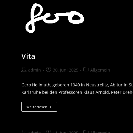
Zum
Inhalt
springen
Vita
Beitrags-
Beitrag
Beitrags-
admin
30. Juni 2025
Allgemein
Autor:
veröffentlicht:
Kategorie:
Gero Hellmuth, geboren 1940 in Neustrelitz, Abitur in 
Karlsruhe bei den Professoren Klaus Arnold, Peter Dre
Vita
Weiterlesen
Beitrags-
Beitrag
Beitrags-
admin
11. Juni 2025
Allgemein