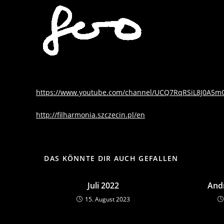
Zum
Inhalt
springen
https://www.youtube.com/channel/UCQ7RqRSiL8J0A5
http://filharmonia.szczecin.pl/en
DAS KÖNNTE DIR AUCH GEFALLEN
Juli 2022
Andr
15. August 2023